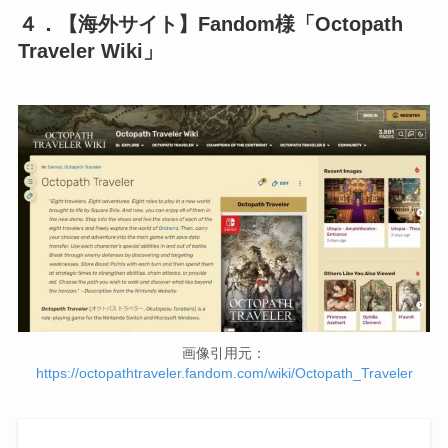
４．【海外サイト】Fandom様「Octopath
Traveler Wiki」
画像引用元：
https://octopathtraveler.fandom.com/wiki/Octopath_Traveler