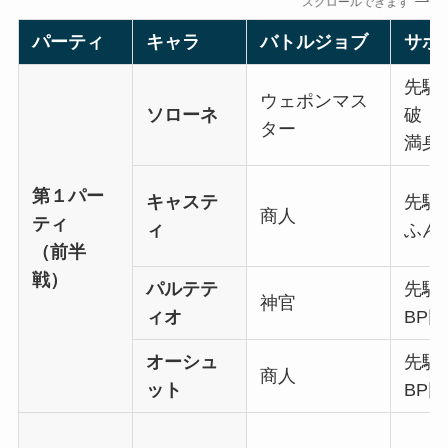
スクロールできます
パーティ
キャラ
バトルジョブ
サポ
先駆
ウェポンマス
ソローネ
破
ター
満身
第１パー
キャステ
先駆
商人
ティ
ィ
ふん
（前半
戦）
パルテテ
先駆
神官
ィオ
BP
オーシュ
先駆
商人
ット
BP