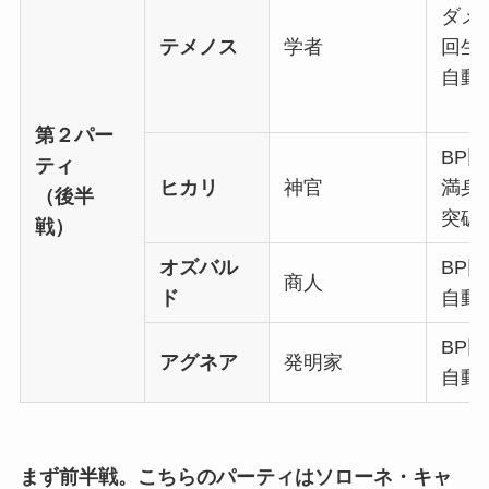
ダメ
テメノス
学者
回生
自動
第２パー
BP
ティ
ヒカリ
神官
満身
（後半
突破
戦）
オズバル
BP
商人
ド
自動
BP
アグネア
発明家
自動
まず前半戦。こちらのパーティはソローネ・キャ