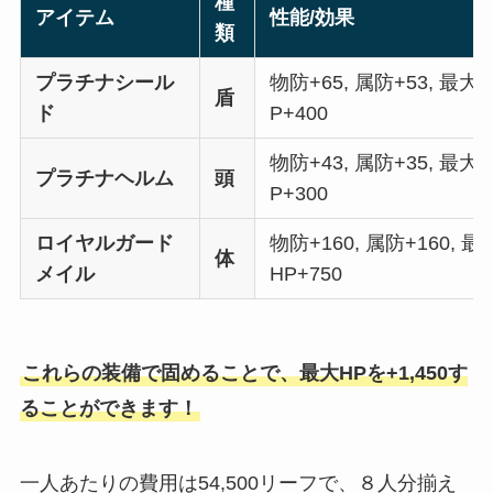
種
アイテム
性能/効果
類
プラチナシール
物防+65, 属防+53, 最大
盾
ド
P+400
物防+43, 属防+35, 最大
プラチナヘルム
頭
P+300
ロイヤルガード
物防+160, 属防+160, 最
体
メイル
HP+750
これらの装備で固めることで、最大HPを+1,450す
ることができます！
一人あたりの費用は54,500リーフで、８人分揃え