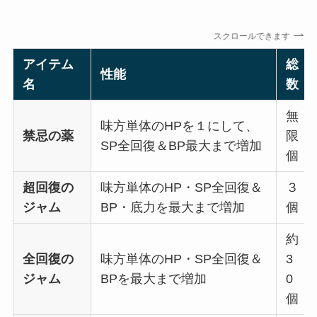
スクロールできます
アイテム
総
性能
名
数
無
味方単体のHPを１にして、
禁忌の薬
限
SP全回復＆BP最大まで増加
個
超回復の
味方単体のHP・SP全回復＆
３
ジャム
BP・底力を最大まで増加
個
約
全回復の
味方単体のHP・SP全回復＆
3
ジャム
BPを最大まで増加
0
個