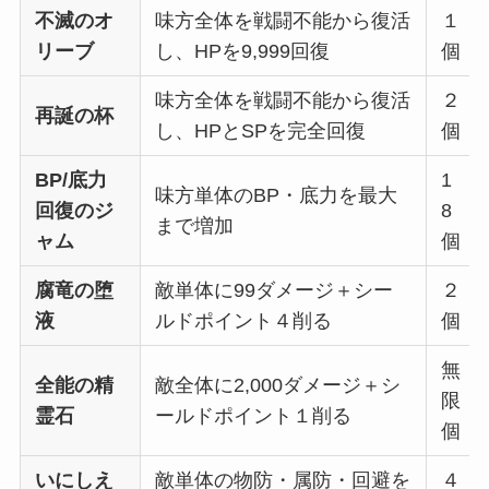
不滅のオ
味方全体を戦闘不能から復活
１
リーブ
し、HPを9,999回復
個
味方全体を戦闘不能から復活
２
再誕の杯
し、HPとSPを完全回復
個
BP/底力
1
味方単体のBP・底力を最大
回復のジ
8
まで増加
ャム
個
腐竜の堕
敵単体に99ダメージ＋シー
２
液
ルドポイント４削る
個
無
全能の精
敵全体に2,000ダメージ＋シ
限
霊石
ールドポイント１削る
個
いにしえ
敵単体の物防・属防・回避を
４